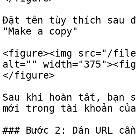
Đặt tên tùy thích sau đ
"Make a copy"

<figure><img src="/file
alt="" width="375"><fig
</figure>

Sau khi hoàn tất, bạn s
mới trong tài khoản của
### Bước 2: Dán URL cần