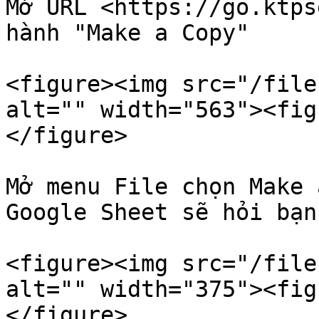
Mở URL <https://go.ktps
hành "Make a Copy"

<figure><img src="/file
alt="" width="563"><fig
</figure>

Mở menu File chọn Make 
Google Sheet sẽ hỏi bạn
<figure><img src="/file
alt="" width="375"><fig
</figure>
