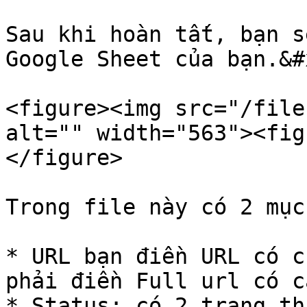
Sau khi hoàn tất, bạn s
Google Sheet của bạn.&#x
<figure><img src="/file
alt="" width="563"><fig
</figure>

Trong file này có 2 mục
* URL bạn điền URL có c
phải điền Full url có c
* Status: có 2 trạng th